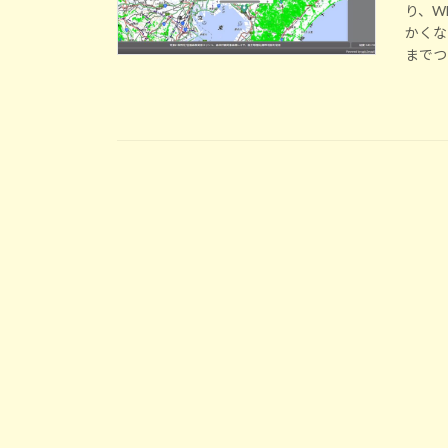
り、W
かくな
までつな