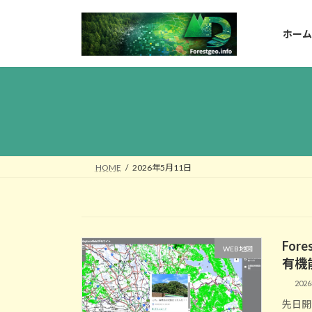
コ
ナ
ン
ビ
ホーム
テ
ゲ
ン
ー
ツ
シ
へ
ョ
ス
ン
キ
に
ッ
移
プ
動
HOME
2026年5月11日
For
WEB地図
有機
202
先日開発