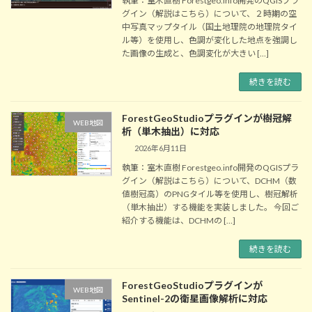
執筆：室木直樹 Forestgeo.info開発のQGISプラ
グイン（解説はこちら）について、２時期の空
中写真マップタイル（国土地理院の地理院タイ
ル等）を使用し、色調が変化した地点を強調し
た画像の生成と、色調変化が大きい […]
続きを読む
ForestGeoStudioプラグインが樹冠解
WEB地図
析（単木抽出）に対応
2026年6月11日
執筆：室木直樹 Forestgeo.info開発のQGISプラ
グイン（解説はこちら）について、DCHM（数
値樹冠高）のPNGタイル等を使用し、樹冠解析
（単木抽出）する機能を実装しました。 今回ご
紹介する機能は、DCHMの […]
続きを読む
ForestGeoStudioプラグインが
WEB地図
Sentinel-2の衛星画像解析に対応