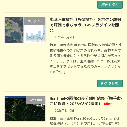
続きを読む
水源涵養機能（貯留機能）をボタン数個
プラグイン
で評価できちゃうQGISプラグインを開
発
2026年5月2日
執筆：室木直樹 はじめに 国際的な気候変動や生
物多様性への対応が求められる中、森林の有す
る多面的機能に対する民間企業の関心が高まっ
ています。例えば、企業活動に伴う二酸化炭素
排出をオフセットするためのカーボンクレジッ
トの取 […]
続きを読む
Sentinel-2画像の差分解析結果（横手市/
WEB地図
西和賀町・2026/08/02豪雨）
新着!!
2026年8月9日
執筆：室木直樹 ForestGeoStudioのSentinel-2
解析機能（こちら）を使用し、秋田県横手市と