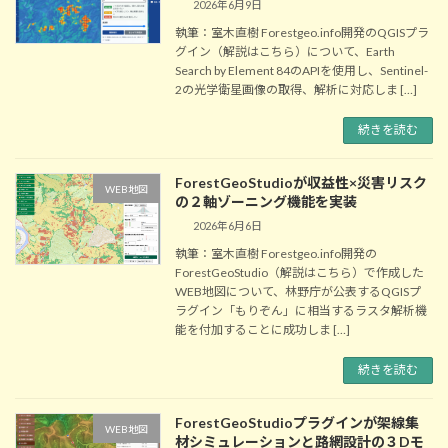
2026年6月9日
執筆：室木直樹 Forestgeo.info開発のQGISプラ
グイン（解説はこちら）について、Earth
Search by Element 84のAPIを使用し、Sentinel-
2の光学衛星画像の取得、解析に対応しま […]
続きを読む
ForestGeoStudioが収益性×災害リスク
WEB地図
の２軸ゾーニング機能を実装
2026年6月6日
執筆：室木直樹 Forestgeo.info開発の
ForestGeoStudio（解説はこちら）で作成した
WEB地図について、林野庁が公表するQGISプ
ラグイン「もりぞん」に相当するラスタ解析機
能を付加することに成功しま […]
続きを読む
ForestGeoStudioプラグインが架線集
WEB地図
材シミュレーションと路網設計の３Dモ