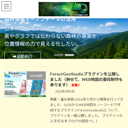
コ
ナ
ン
ビ
テ
ゲ
森林情報オープンデータの活用
ン
ー
ツ
シ
日本の国土の３分の２を占める森林。
へ
ョ
表やグラフでは伝わらない森林の事実を、
ス
ン
キ
に
位置情報の力で見える化したい。
ッ
移
プ
動
➡活動紹介
ForestGeoStudioプラグインを公開し
WEB地図
ました（併せて、WEB地図の委託制作も
承ります）
新着!!
2026年8月6日
執筆：室木直樹 2026年５月から開発を行ってき
ました、QGISからWEB地図をノーコードで作
成するプラグインForestGeoStudioについて、
プラグインを一般公開しました。 プラグインの
入手方法 本ブログの固定ペ […]