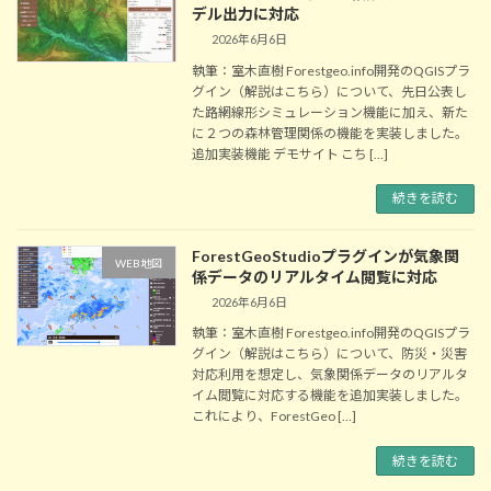
デル出力に対応
2026年6月6日
執筆：室木直樹 Forestgeo.info開発のQGISプラ
グイン（解説はこちら）について、先日公表し
た路網線形シミュレーション機能に加え、新た
に２つの森林管理関係の機能を実装しました。
追加実装機能 デモサイト こち […]
続きを読む
ForestGeoStudioプラグインが気象関
WEB地図
係データのリアルタイム閲覧に対応
2026年6月6日
執筆：室木直樹 Forestgeo.info開発のQGISプラ
グイン（解説はこちら）について、防災・災害
対応利用を想定し、気象関係データのリアルタ
イム閲覧に対応する機能を追加実装しました。
これにより、ForestGeo […]
続きを読む