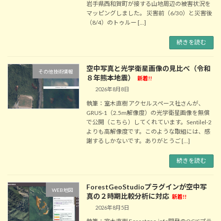
岩手県西和賀町が接する山地周辺の被害状況を
マッピングしました。 災害前（6/30）と災害後
（8/4）のトゥルー […]
続きを読む
空中写真と光学衛星画像の見比べ（令和
その他技術情報
８年熊本地震）
新着!!
2026年8月8日
執筆：室木直樹 アクセルスペース社さんが、
GRUS-1（2.5m解像度）の光学衛星画像を無償
で公開（こちら）してくれています。Sentilel-2
よりも高解像度です。このような取組には、感
謝するしかないです。ありがとうご […]
続きを読む
ForestGeoStudioプラグインが空中写
WEB地図
真の２時期比較分析に対応
新着!!
2026年8月5日