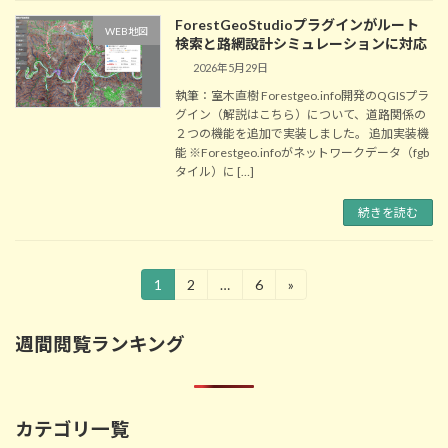
ForestGeoStudioプラグインがルート
WEB地図
検索と路網設計シミュレーションに対応
2026年5月29日
執筆：室木直樹 Forestgeo.info開発のQGISプラ
グイン（解説はこちら）について、道路関係の
２つの機能を追加で実装しました。 追加実装機
能 ※Forestgeo.infoがネットワークデータ（fgb
タイル）に […]
続きを読む
投
1
2
…
6
»
固
固
固
定
定
定
稿
ペ
ペ
ペ
週間閲覧ランキング
ー
ー
ー
の
ジ
ジ
ジ
ペ
ー
カテゴリ一覧