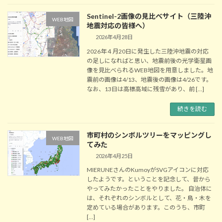
Sentinel-2画像の見比べサイト（三陸沖
WEB地図
地震対応の皆様へ）
2026年4月28日
2026年４月20日に発生した三陸沖地震の対応
の足しになればと思い、地震前後の光学衛星画
像を見比べられるWEB地図を用意しました。地
震前の画像は4/13、地震後の画像は4/26です。
なお、13日は高標高域に残雪があり、前 […]
続きを読む
市町村のシンボルツリーをマッピングし
WEB地図
てみた
2026年4月25日
MIERUNEさんのKumoyがSVGアイコンに対応
したようです。ということを記念して、昔から
やってみたかったことをやりました。 自治体に
は、それぞれのシンボルとして、花・鳥・木を
定めている場合があります。このうち、市町
[…]