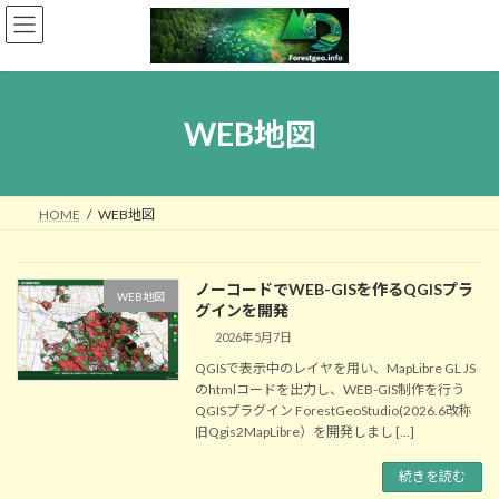
コ
ナ
ン
ビ
テ
ゲ
ン
ー
ツ
シ
へ
ョ
WEB地図
ス
ン
キ
に
ッ
移
プ
動
HOME
WEB地図
ノーコードでWEB-GISを作るQGISプラ
WEB地図
グインを開発
2026年5月7日
QGISで表示中のレイヤを用い、MapLibre GL JS
のhtmlコードを出力し、WEB-GIS制作を行う
QGISプラグイン ForestGeoStudio(2026.6改称
旧Qgis2MapLibre）を開発しまし […]
続きを読む