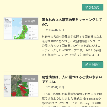
続きを読む
国有林の立木販売結果をマッピングして
WEB地図
みた
2026年4月17日
林野庁の各森林管理局が公開する国有林の立木
販売結果PDFをOCRし、G空間情報センターで
公開されている国有林GISデータを基にジオコ
ーディングしたWEBマップです。 2023（令和
５）年度から、2025（令和７）年度の３ […]
続きを読む
属性情報は、人に紐づけると使いやすい
WEB地図
ですよね。
2026年4月11日
山形県庄内地域の森林資源情報を地番単位で閲
覧できるようにしました 株式会社MIERUNEの
QGIS向けクラウドサービス「Kumoy」を利用