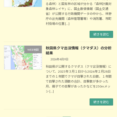
る森林）と国有林の区域が分かる「森林計画対
象森林レイヤ」に、国土数値情報（国土交通
省）が公開する行政機関データの中から、林野
庁の出先機関（森林管理署等）や消防署、市町
村役場の位置 […]
続きを読む
秋田県クマ出没情報（クマダス）の分析
WEB地図
結果
2026年4月9日
秋田県が公開するクマダス（クマ出没情報）に
ついて、2025年３月１日から2026年２月28日
までの１年間でクマが目撃された日数、１年間
で目撃された頭数の合計、目撃数が多かった
月、親子での目撃があったかなどを250mメッ
シ […]
続きを読む