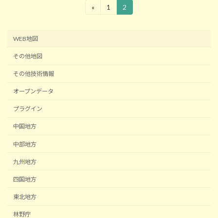
投
«
1
2
固
固
定
定
稿
ペ
ペ
ー
ー
の
WEB地図
ジ
ジ
ペ
その他地図
ー
その他技術情報
ジ
オープンデータ
送
プラグイン
り
中国地方
中部地方
九州地方
四国地方
東北地方
林野庁