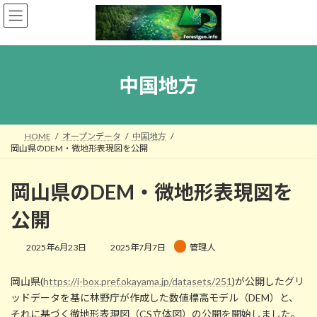
コ
ナ
ン
ビ
テ
ゲ
ン
ー
ツ
シ
へ
ョ
中国地方
ス
ン
キ
に
ッ
移
プ
動
HOME
オープンデータ
中国地方
岡山県のDEM・微地形表現図を公開
岡山県のDEM・微地形表現図を
公開
最
2025年6月23日
2025年7月7日
管理人
終
更
岡山県(
https://i-box.pref.okayama.jp/datasets/251
)が公開したグリ
新
日
ッドデータを基に林野庁が作成した数値標高モデル（DEM）と、
時
それに基づく微地形表現図（CS立体図）の公開を開始しました。